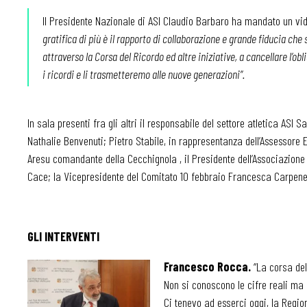
Il Presidente Nazionale di ASI Claudio Barbaro ha mandato un vi
gratifica di più è il rapporto di collaborazione e grande fiducia che s
attraverso la Corsa del Ricordo ed altre iniziative, a cancellare l’ob
i ricordi e li trasmetteremo alle nuove generazioni”.
In sala presenti fra gli altri il responsabile del settore atletica ASI
Nathalie Benvenuti; Pietro Stabile, in rappresentanza dell’Assessore 
Aresu comandante della Cecchignola , il Presidente dell’Associazione
Cace; la Vicepresidente del Comitato 10 febbraio Francesca Carpenetti
GLI INTERVENTI
Francesco Rocca.
“La corsa del
Non si conoscono le cifre reali ma 
Ci tenevo ad esserci oggi, la Regi