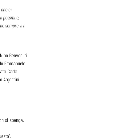
a che ci
l possibile,
remo sempre vivi
o Nino Benvenuti
ello Emmanuele
mata Carla
o Argentini.
on si spenga.
uesto”.