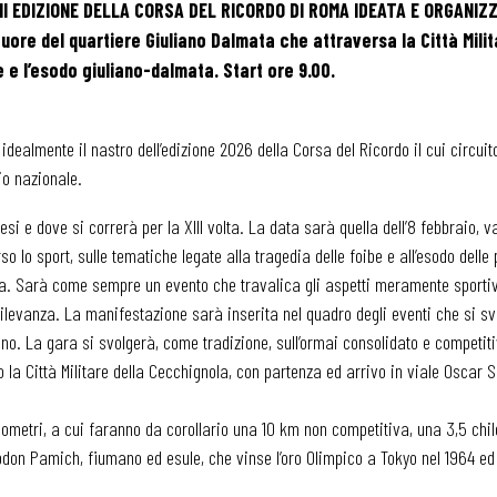
II EDIZIONE DELLA CORSA DEL RICORDO DI ROMA
IDEATA E ORGANIZZ
ore del quartiere Giuliano Dalmata che attraversa la Città Milit
 e l’esodo giuliano-dalmata. Start ore 9.00.
dealmente il nastro dell’edizione 2026 della Corsa del Ricordo il cui circuit
rio nazionale.
 e dove si correrà per la XIII volta. La data sarà quella dell’8 febbraio, va
so lo sport, sulle tematiche legate alla tragedia delle foibe e all’esodo delle
rra. Sarà come sempre un evento che travalica gli aspetti meramente sportiv
rilevanza. La manifestazione sarà inserita nel quadro degli eventi che si s
iano. La gara si svolgerà, come tradizione, sull’ormai consolidato e competit
la Città Militare della Cecchignola, con partenza ed arrivo in viale Oscar 
ometri, a cui faranno da corollario una 10 km non competitiva, una 3,5 chi
don Pamich, fiumano ed esule, che vinse l’oro Olimpico a Tokyo nel 1964 ed 