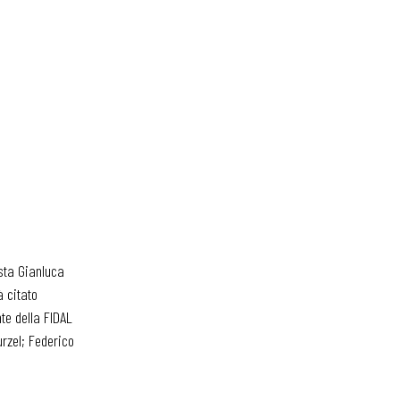
ista Gianluca
à citato
te della FIDAL
rzel; Federico