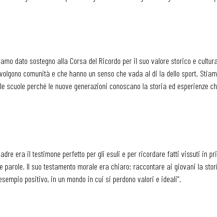
mo dato sostegno alla Corsa del Ricordo per il suo valore storico e cultur
oinvolgono comunità e che hanno un senso che vada al di la dello sport. Stia
elle scuole perché le nuove generazioni conoscano la storia ed esperienze 
adre era il testimone perfetto per gli esuli e per ricordare fatti vissuti in 
ue parole. Il suo testamento morale era chiaro: raccontare ai giovani la stor
sempio positivo, in un mondo in cui si perdono valori e ideali”.