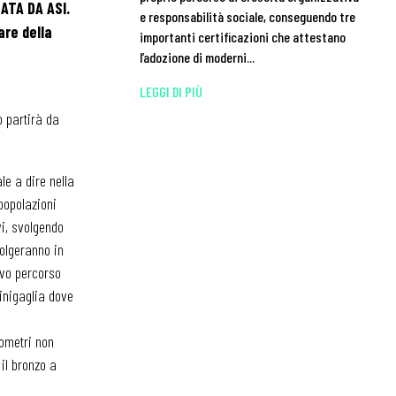
ATA DA ASI.
e responsabilità sociale, conseguendo tre
are della
importanti certificazioni che attestano
l’adozione di moderni...
LEGGI DI PIÙ
o partirà da
le a dire nella
 popolazioni
i, svolgendo
volgeranno in
ivo percorso
Sinigaglia dove
lometri non
il bronzo a