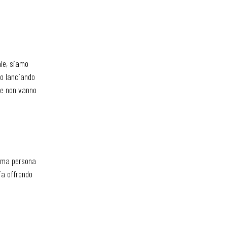
ale, siamo
mo lanciando
che non vanno
prima persona
ia offrendo