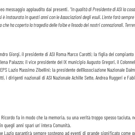
deo messaggio applaudito dai presenti.
“In qualità di Presidente di ASI la cos
i è instaurata in questi anni con le Associazioni degli esuli. L’ente farà sempre i
lio che ha coperto la tragedia delle foibe e l’esodo dei nostri connazionali. Ter
 Sandro Giorgi, il presidente di ASI Roma Marco Carotti; la figlia del compiant
Elena Palazzo; il vice presidente del IX municipio Augusto Gregori, il Colonn
 EPS Lazio Massimo Zibellini; la presidente dell’Associazione Nazionale Dal
, i dirigenti nazionali di ASI Nazionale Achille Sette, Andrea Ruggeri e Fabi
 Ricordo fa in modo che la memoria, su una verità troppo spesso taciuta, n
in quegli anni sparì un’ intera Comunità.
one Lazio garantirà sempre sostegno ad eventi di grande significato come q