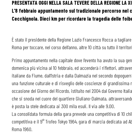
PRESENTATA OGGI NELLA SALA TEVERE DELLA REGIONE LA XI
L’8 febbraio appuntamento sul tradizionale percorso nel cu
Cecchignola. Dieci km per ricordare la tragedia delle foibe
È stato il presidente della Regione Lazio Francesco Rocca a tagliare i
Roma per toccare, nel corso dell’anno, altre 10 città su tutto il territo
Primo appuntamento nella capitale dove l’evento ha avuto la sua genesi
domenica più vicina al 10 febbraio, ed accenderà i riflettori, attraver
italiane da Fiume, dall’Istria e dalla Dalmazia nel secondo dopogue
una funzione culturale e di risveglio delle coscienze di grandissima 
occasione del Giorno del Ricordo, istituito nel 2004 dal Governo Ital
che si snoda nel cuore del quartiere Giuliano-Dalmata, attraversando 
è posta la stele dedicata ai 300 mila esuli. Il via alle 9.00.
La consolidata formula della gara prevede una competitiva di 10 chil
competitiva e il 9° Trofeo Tokyo 1964, gara di marcia dedicata ad Ab
Roma 1960.