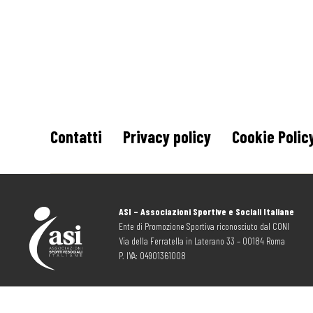
Contatti
Privacy policy
Cookie Polic
ASI – Associazioni Sportive e Sociali Italiane
Ente di Promozione Sportiva riconosciuto dal CONI
Via della Ferratella in Laterano 33 – 00184 Roma
P. IVA: 04901361008