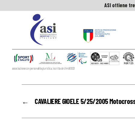
ASI ottiene tre
ASI ottiene tre
ASI
Nazionale
associazione con personalità giuridica, iscritta al n.1449/2021
←
CAVALIERE GIOELE 5/25/2005 Motocros