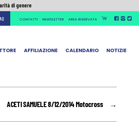
parità di genere
AQ
CONTATTI
NEWSLETTER
AREA RISERVATA
parità di genere
ETTORE
AFFILIAZIONE
CALENDARIO
NOTIZIE
ACETI SAMUELE 8/12/2014 Motocross
→