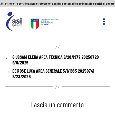
ASI ottiene tre certificazioni strategiche: qualità, sostenibilità ambientale e parità di genere
Servizio Civile Universale. Le nuove graduatorie
Premio Sport&Cultura: quando a vincere sono etica e valori
ASI ottiene tre certificazioni strategiche: qualità, sostenibilità ambientale e parità di genere
ASI
Nazionale
←
GIUSSANI ELENA AREA TECNICA 9/28/1977 20250720
9/8/2025
→
DE ROSE LUCA AREA GENERALE 3/1/1985 20250741
9/23/2025
Lascia un commento