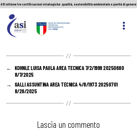
ASI ottiene tre certificazioni strategiche: qualità, sostenibilità ambientale e parità di genere
Servizio Civile Universale. Le nuove graduatorie
Premio Sport&Cultura: quando a vincere sono etica e valori
ASI ottiene tre certificazioni strategiche: qualità, sostenibilità ambientale e parità di genere
ASI
Nazionale
←
KOHNLE LUISA PAULA AREA TECNICA 7/2/1999 20250680
8/7/2025
→
GALLI ASSUNTINA AREA TECNICA 4/8/1973 20250701
8/26/2025
Lascia un commento