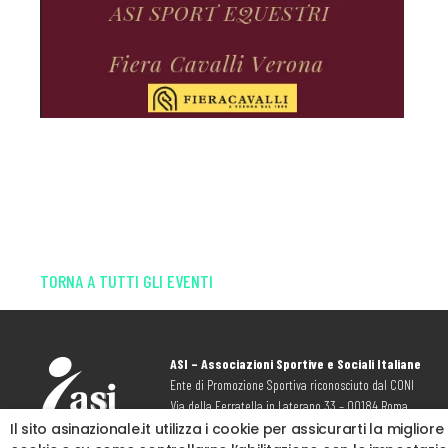
TORNA A TUTTI GLI EVENTI
ASI – Associazioni Sportive e Sociali Italiane
Ente di Promozione Sportiva riconosciuto dal CONI
Via della Ferratella in Laterano 33 – 00184 Roma
P. IVA: 04901361008
Il sito asinazionale.it utilizza i cookie per assicurarti la migli