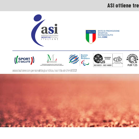
ASI ottiene tre
ASI ottiene tre
ASI
Nazionale
associazione con personalità giuridica, iscritta al n.1449/2021