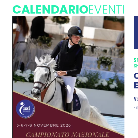
CALENDARIO
EVENTI
S
S
V
Fi