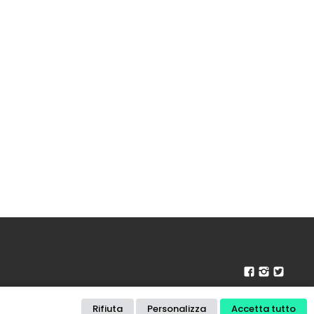
CONTATTI
PRIVACY POLICY
COOKIE POLICY
DISCLAIMER
Rifiuta
Personalizza
Accetta tutto