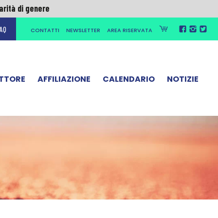
parità di genere
AQ
CONTATTI
NEWSLETTER
AREA RISERVATA
parità di genere
ETTORE
AFFILIAZIONE
CALENDARIO
NOTIZIE